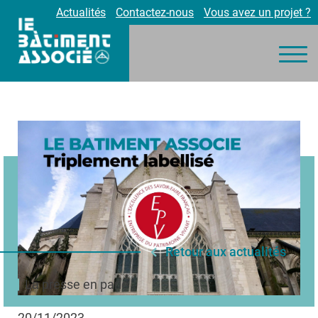
Actualités
Contactez-nous
Vous avez un projet ?
Nos engagements
Nos métiers
Environnement
Réalisations
Partenaires
Carrières
Retour aux actualités
La presse en parle
20/11/2023