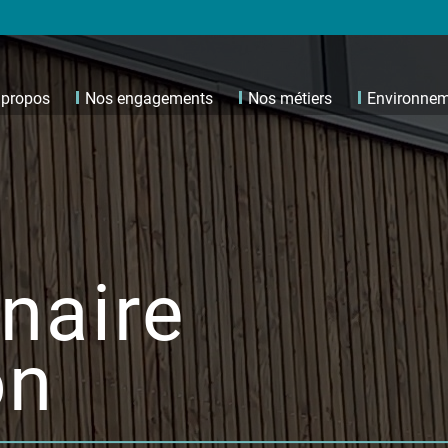
 propos
Nos engagements
Nos métiers
Environne
naire
on