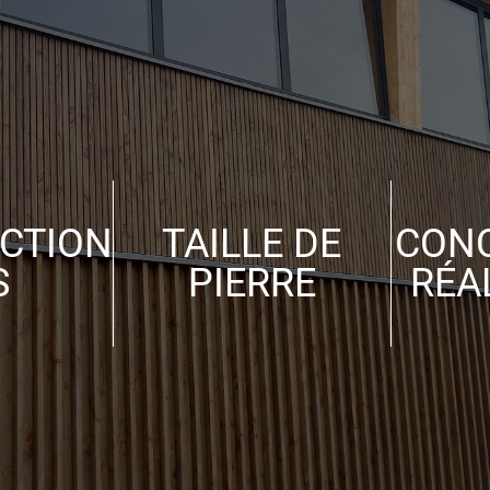
CTION
TAILLE DE
CONC
S
PIERRE
RÉA