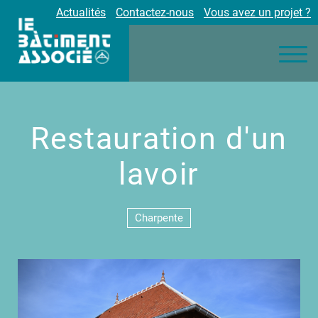
Actualités
Contactez-nous
Vous avez un projet ?
Nos engagements
Nos métiers
Environnement
Réalisations
Restauration d'un
Partenaires
Carrières
lavoir
Charpente