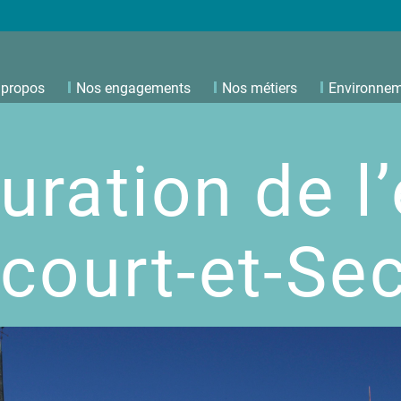
 propos
Nos engagements
Nos métiers
Environne
uration de l’
court-et-Se
Taille de pierre