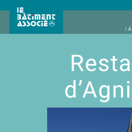
À
Resta
d’Agni