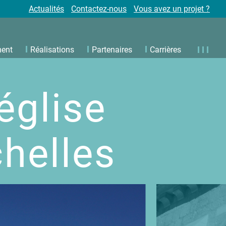
Actualités
Contactez-nous
Vous avez un projet ?
ment
Réalisations
Partenaires
Carrières
église
chelles