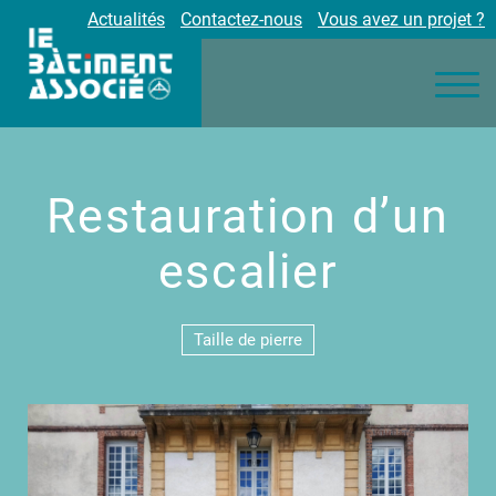
Actualités
Contactez-nous
Vous avez un projet ?
Nos engagements
Nos métiers
Environnement
Réalisations
Restauration d’un
Partenaires
Carrières
escalier
Taille de pierre