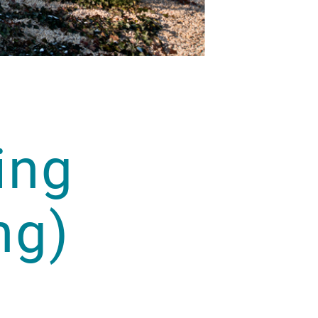
ing
ng)