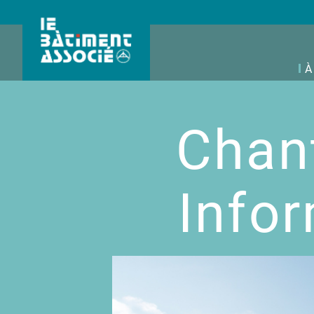
À
Chant
Info