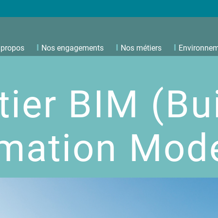
 propos
Nos engagements
Nos métiers
Environne
ier BIM (Bu
rmation Mode
Gros œuvre