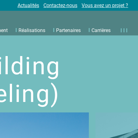
Actualités
Contactez-nous
Vous avez un projet ?
ment
Réalisations
Partenaires
Carrières
ilding
ling)