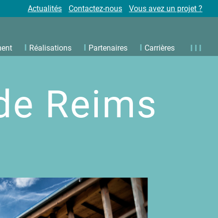
Actualités
Contactez-nous
Vous avez un projet ?
ment
Réalisations
Partenaires
Carrières
de Reims