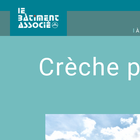
À
Crèche 