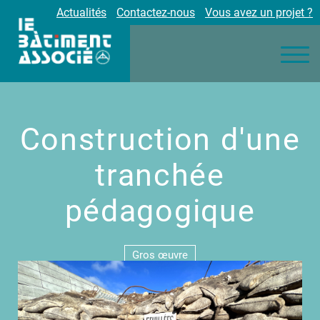
Actualités
Contactez-nous
Vous avez un projet ?
Nos engagements
Nos métiers
Environnement
Réalisations
Construction d'une
Partenaires
Carrières
tranchée
pédagogique
Gros œuvre