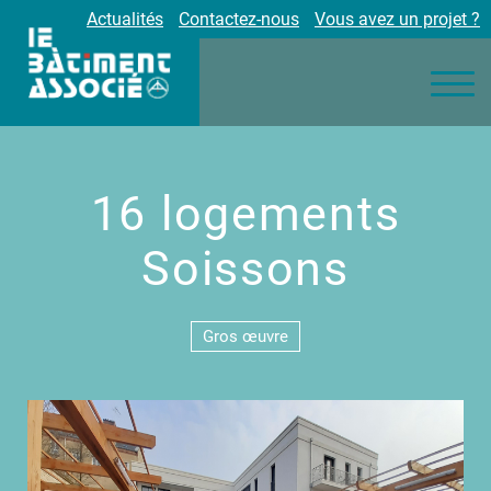
Actualités
Contactez-nous
Vous avez un projet ?
Nos engagements
Nos métiers
Environnement
Réalisations
16 logements
Partenaires
Carrières
Soissons
Gros œuvre