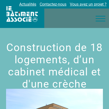
Actualités
Contactez-nous
Vous avez un projet ?
Nos engagements
Nos métiers
Environnement
Réalisations
Construction de 18
Partenaires
Carrières
logements, d’un
cabinet médical et
d'une crèche
Gros œuvre